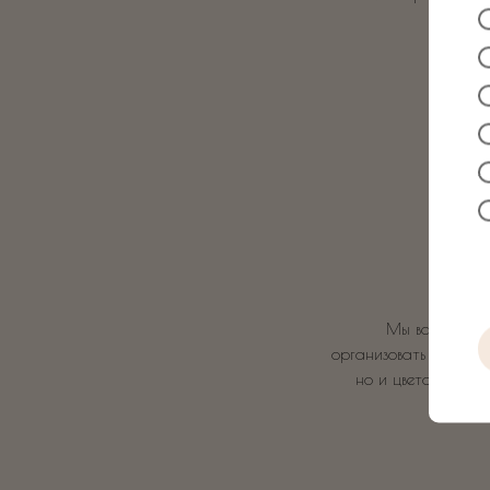
С
Мы всегда за 
организовать для Вас 
но и цветов и дес