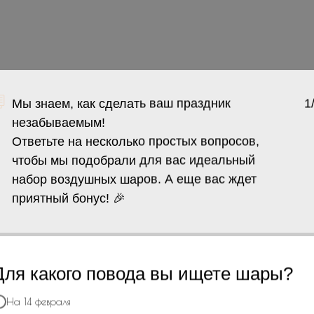
Мы знаем, как сделать ваш праздник
1
незабываемым!
Ответьте на несколько простых вопросов,
чтобы мы подобрали для вас идеальный
набор воздушных шаров. А еще вас ждет
О нас
приятный бонус! 🎉
дуальный подход
1
Для какого повода вы ищете шары?
ы Вы получили уникальный
продукт, отвечающий
На 14 февраля
, в этом поможет опытный