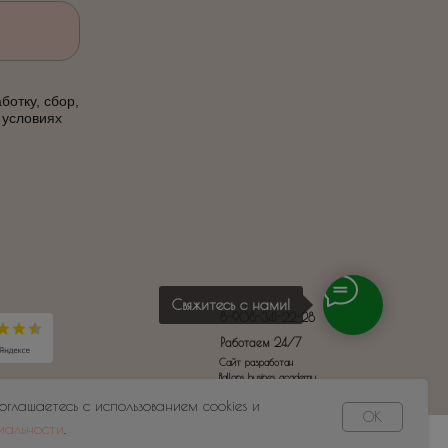
ботку, сбор,
 условиях
Свяжитесь с нами!
8-908-341-22-28
Работаем 24/7
Сайт разработан
Ballons busines academy
соглашаетесь с использованием cookies и
OK
иальности
.