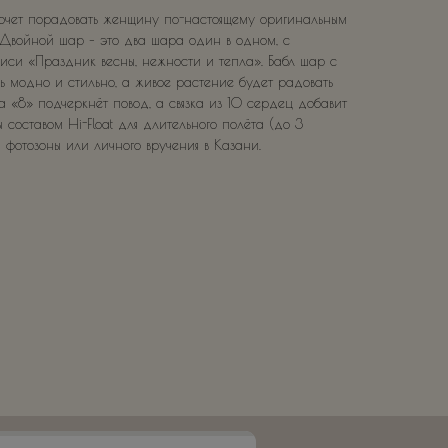
 хочет порадовать женщину по-настоящему оригинальным
Двойной шар – это два шара один в одном, с
си «Праздник весны, нежности и тепла». Бабл шар с
нь модно и стильно, а живое растение будет радовать
а «8» подчеркнёт повод, а связка из 10 сердец добавит
 составом Hi-Float для длительного полёта (до 3
 фотозоны или личного вручения в Казани.