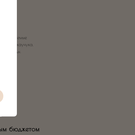
оразлагаемые
ального каучука,
щей среды.
ым бюджетом