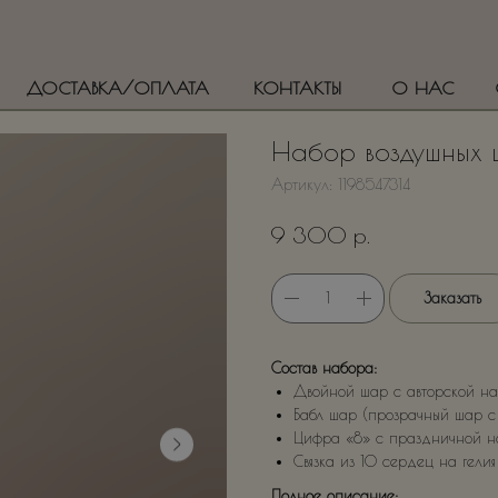
ДОСТАВКА/ОПЛАТА
КОНТАКТЫ
О НАС
Набор воздушных
Артикул:
1198547314
р.
9 300
Заказать
Состав набора:
Двойной шар с авторской над
Бабл шар (прозрачный шар с 
Цифра «8» с праздничной на
Связка из 10 сердец на гелия 
Полное описание: