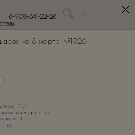
0
8-908-341-22-28
ОТЗЫВЫ
 шаров на 8 марта №1926
писью – 1 шт.
эвкалиптом внутри) – 1 шт.
дписью – 1 шт.
– 1 шт.