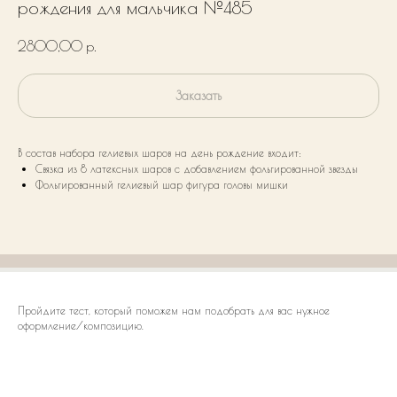
рождения для мальчика №485
2800,00
р.
Заказать
В состав набора гелиевых шаров на день рождение входит:
Связка из 8 латексных шаров с добавлением фольгированной звезды
Фольгированный гелиевый шар фигура головы мишки
Пройдите тест, который поможем нам подобрать для вас нужное
оформление/композицию.