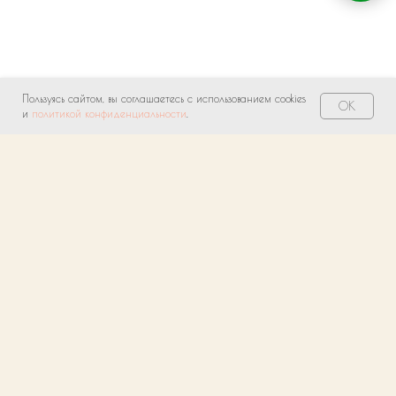
Пользуясь сайтом, вы соглашаетесь с использованием cookies
OK
и
политикой конфиденциальности
.
О нас
Индивидуальный подход
1
Нам важно, чтобы Вы получили уникальный
продукт, отвечающий
Вашим потребностям, в этом поможет опытный
менеджер.