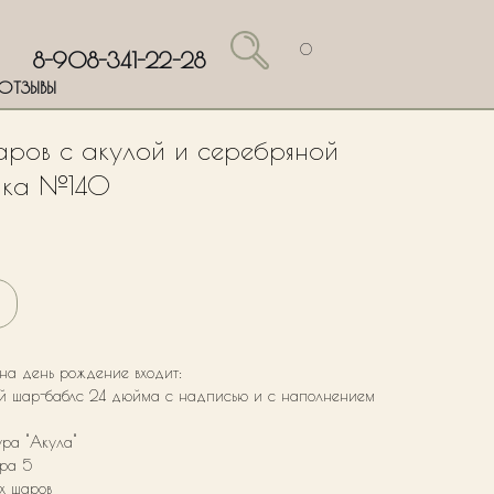
0
8-908-341-22-28
ОТЗЫВЫ
аров с акулой и серебряной
ика №140
 на день рождение входит:
вый шар-баблс 24 дюйма с надписью и с наполнением
ура "Акула"
фра 5
ых шаров