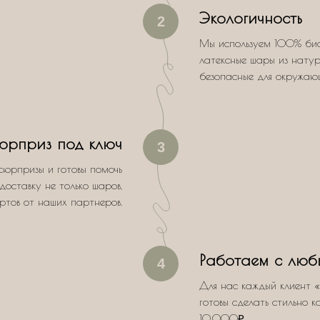
Экологичность
2
Мы используем 100% би
латексные шары из натур
безопасные для окружаю
юрприз под ключ
3
сюрпризы и готовы помочь
доставку не только шаров,
ертов от наших партнеров.
Работаем с люб
4
Для нас каждый клиент «
готовы сделать стильно к
10.000₽.