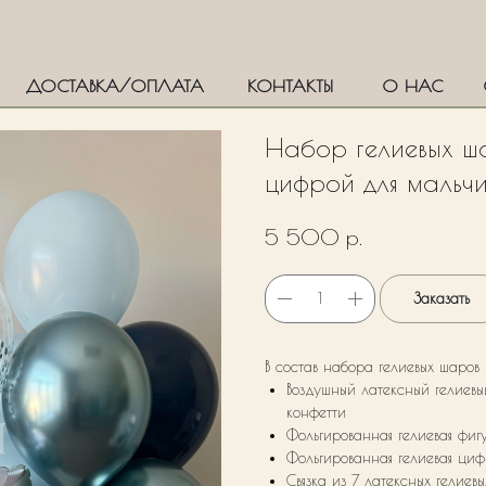
ДОСТАВКА/ОПЛАТА
КОНТАКТЫ
О НАС
Набор гелиевых ш
цифрой для мальч
р.
5 500
Заказать
В состав набора гелиевых шаров
Воздушный латексный гелие
конфетти
Фольгированная гелиевая фиг
Фольгированная гелиевая ци
Связка из 7 латексных гелиев