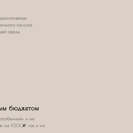
оразлагаемые
ального каучука,
щей среды.
ым бюджетом
особенный», и мы
ак на 1.000₽, так и на