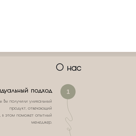
О нас
дуальный подход
1
ы Вы получили уникальный
продукт, отвечающий
, в этом поможет опытный
менеджер.