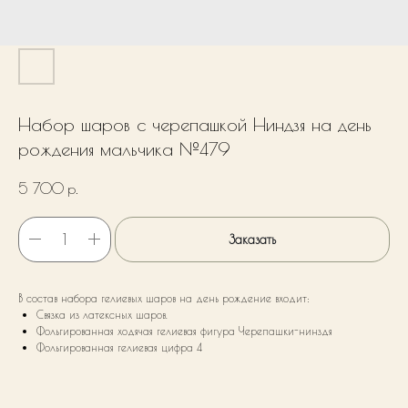
Набор шаров с черепашкой Ниндзя на день
рождения мальчика №479
5 700
р.
Заказать
В состав набора гелиевых шаров на день рождение входит:
Связка из латексных шаров.
Фольгированная ходячая гелиевая фигура Черепашки-нинздя
Фольгированная гелиевая цифра 4