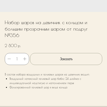
Набор шаров на девичник с кольцом и
большим прозрачным шаром от подруг
№356
2 800
р.
Заказать
В состав набора воздушных и гелиевых шаров на девичник входит:
Воздушный латексный гелиевый шар баблс 24 дюйма с
индивидуальной надписью и наполнением перья
Фольгированный гелиевый шар в виде кольца