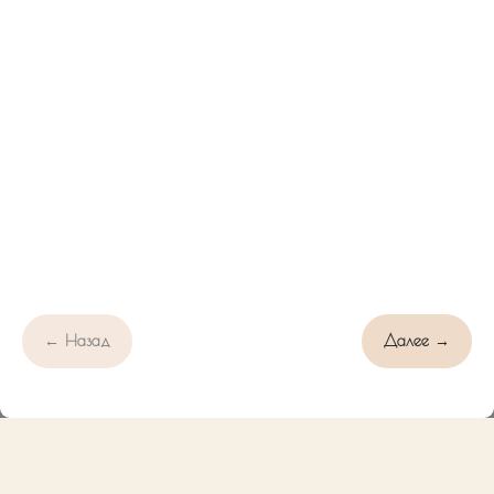
Свяжитесь с нами!
← Назад
Далее →
Пользуясь сайтом, вы соглашаетесь с использованием cookies
OK
и
политикой конфиденциальности
.