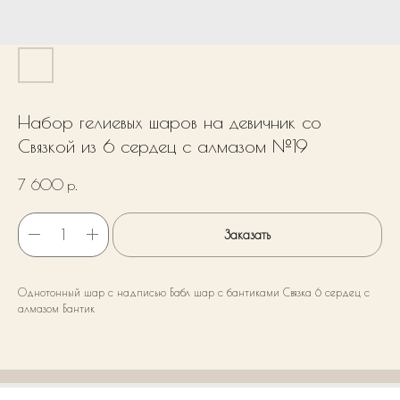
Набор гелиевых шаров на девичник со
Связкой из 6 сердец с алмазом №19
7 600
р.
Заказать
Однотонный шар с надписью Бабл шар с бантиками Связка 6 сердец с
алмазом Бантик