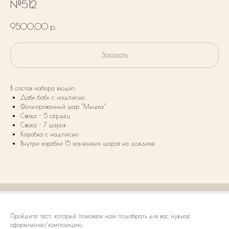
№512
9500,00
р.
Заказать
В состав набора входит:
Дабл бабл с надписью
Фольгированный шар "Мышка"
Связка - 5 сердец
Связка - 7 шаров
Коробка с надписью
Внутри коробки 15 маленьких шаров на дождике
Пройдите тест, который поможем нам подобрать для вас нужное
оформление/композицию.