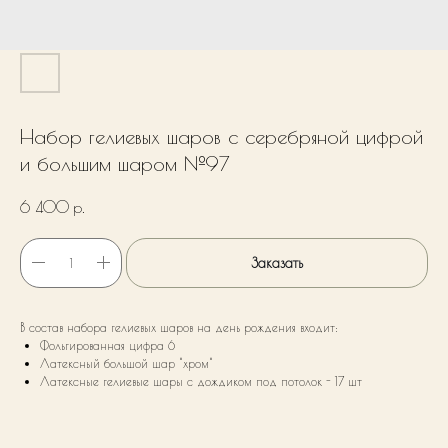
Набор гелиевых шаров с серебряной цифрой
и большим шаром №97
6 400
р.
Заказать
В состав набора гелиевых шаров на день рождения входит:
Фольгированная цифра 6
Латексный большой шар "хром"
Латексные гелиевые шары с дождиком под потолок - 17 шт