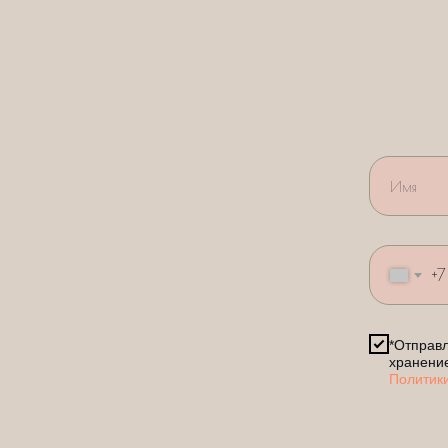
+7
*Отправл
хранени
Политик