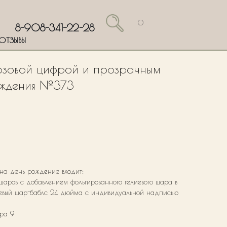
0
8-908-341-22-28
ОТЗЫВЫ
зовой цифрой и прозрачным
ождения №373
 на день рождение входит:
х шаров с добавлением фольгированного гелиевого шара в
лиевый шар-баблс 24 дюйма с индивидуальной надписью
фра 9