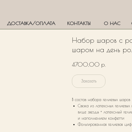
ДОСТАВКА/ОПЛАТА
КОНТАКТЫ
О НАС
Набор шаров с ро
шаром на день р
р.
4700,00
Заказать
В состав набора гелиевых шаров
Связка из латексных гелиевы
виде звезды + латексный ге
и наполнением конфетти
Фольгированная гелиевая ци