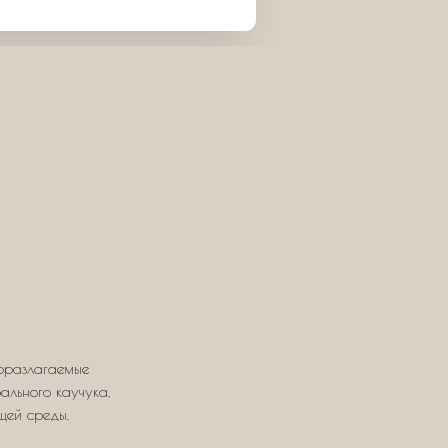
оразлагаемые
ального каучука,
щей среды.