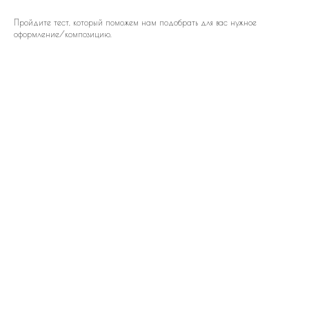
Пройдите тест, который поможем нам подобрать для вас нужное
оформление/композицию.