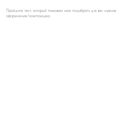
Пройдите тест, который поможем нам подобрать для вас нужное
оформление/композицию.