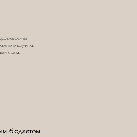
оразлагаемые
ального каучука,
щей среды.
ым бюджетом