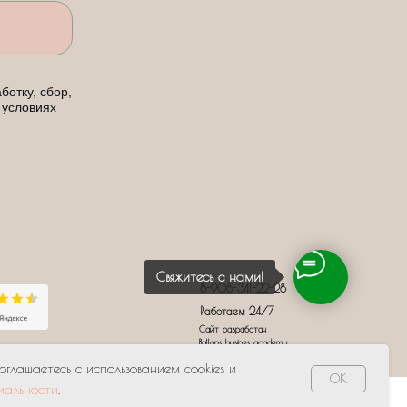
ботку, сбор,
 условиях
Свяжитесь с нами!
8-908-341-22-28
Работаем 24/7
Сайт разработан
Ballons busines academy
соглашаетесь с использованием cookies и
OK
иальности
.