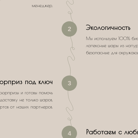
менеджер.
Экологичность
2
Мы используем 100% би
латексные шары из натур
безопасные для окружаю
юрприз под ключ
3
сюрпризы и готовы помочь
доставку не только шаров,
ертов от наших партнеров.
Работаем с люб
4