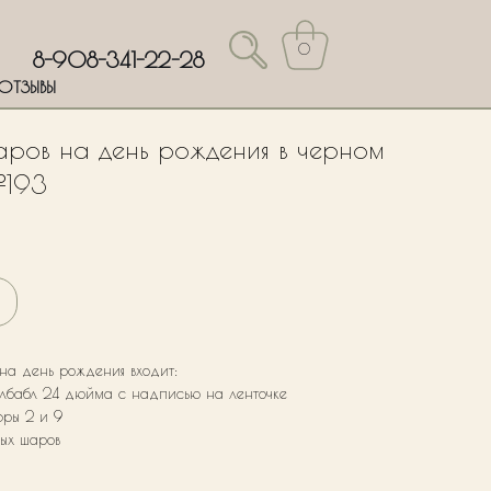
0
8-908-341-22-28
ОТЗЫВЫ
аров на день рождения в черном
№193
 на день рождения входит:
блбабл 24 дюйма с надписью на ленточке
фры 2 и 9
вых шаров