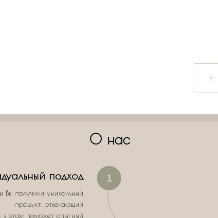
О нас
дуальный подход
1
ы Вы получили уникальный
продукт, отвечающий
, в этом поможет опытный