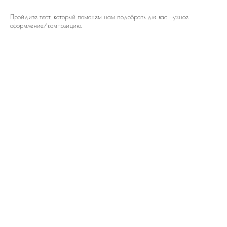
Пройдите тест, который поможем нам подобрать для вас нужное
оформление/композицию.