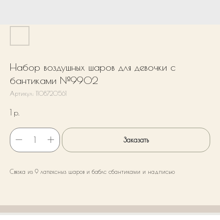
Набор воздушных шаров для девочки с
бантиками №9902
Артикул:
1108720561
1
р.
Заказать
Связка из 9 латексныз шаров и баблс сбантиками и надписью