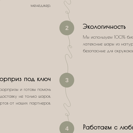
менеджер.
Экологичность
2
Мы используем 100% би
латексные шары из натур
безопасные для окружаю
юрприз под ключ
3
сюрпризы и готовы помочь
доставку не только шаров,
ертов от наших партнеров.
Работаем с люб
4