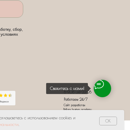
ботку, сбор,
 условиях
Свяжитесь с нами!
8-908-341-22-28
Работаем 24/7
Сайт разработан
Ballons busines academy
соглашаетесь с использованием cookies и
OK
иальности
.