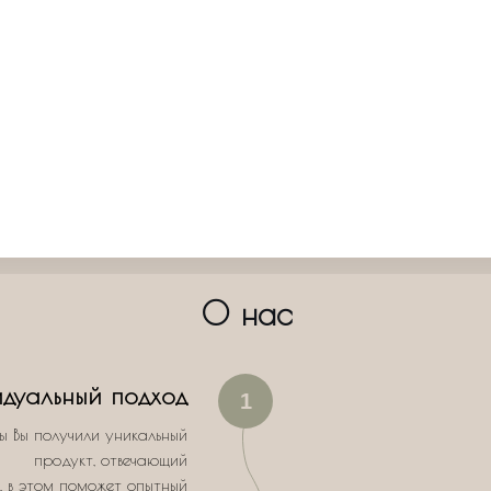
О нас
дуальный подход
1
ы Вы получили уникальный
продукт, отвечающий
, в этом поможет опытный