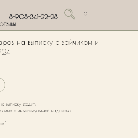
0
8-908-341-22-28
ОТЗЫВЫ
ров на выписку с зайчиком и
№24
на выписку входит:
 дюйма с индивидуальной надписью
ик"