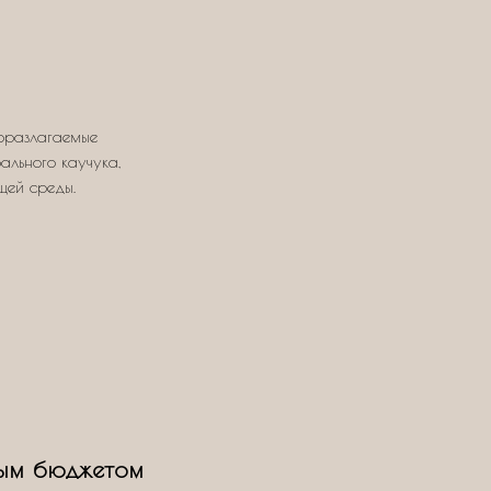
оразлагаемые
ального каучука,
щей среды.
ым бюджетом