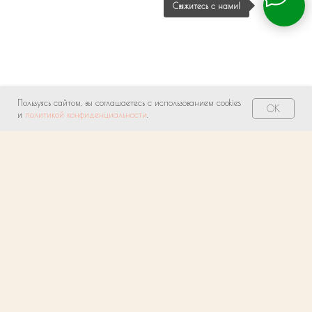
Свяжитесь с нами!
Пользуясь сайтом, вы соглашаетесь с использованием cookies
OK
и
политикой конфиденциальности
.
О нас
Индивидуальный подход
1
Нам важно, чтобы Вы получили уникальный
продукт, отвечающий