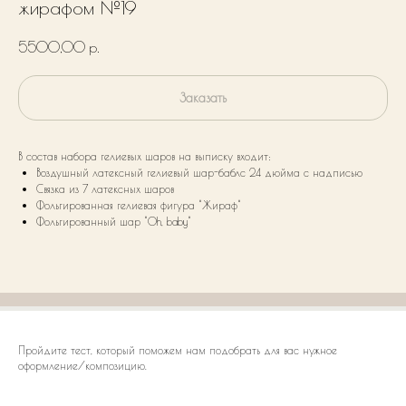
жирафом №19
5500,00
р.
Заказать
В состав набора гелиевых шаров на выписку входит:
Воздушный латексный гелиевый шар-баблс 24 дюйма с надписью
Связка из 7 латексных шаров
Фольгированная гелиевая фигура "Жираф"
Фольгированный шар "Oh, baby"
Пройдите тест, который поможем нам подобрать для вас нужное
оформление/композицию.