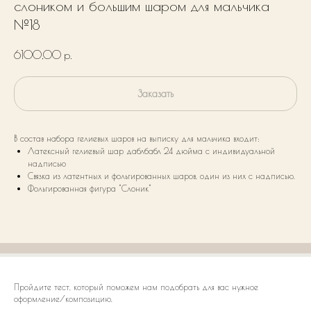
слоником и большим шаром для мальчика
№18
6100,00
р.
Заказать
В состав набора гелиевых шаров на выписку для мальчика входит:
Латексный гелиевый шар даблбабл 24 дюйма с индивидуальной
надписью
Связка из латентных и фольгированных шаров, один из них с надписью.
Фольгированная фигура "Слоник"
Пройдите тест, который поможем нам подобрать для вас нужное
оформление/композицию.