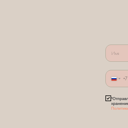
+7
*Отправл
хранени
Политик