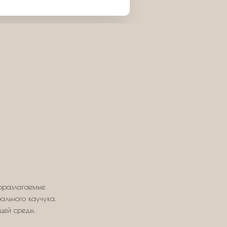
оразлагаемые
ального каучука,
щей среды.