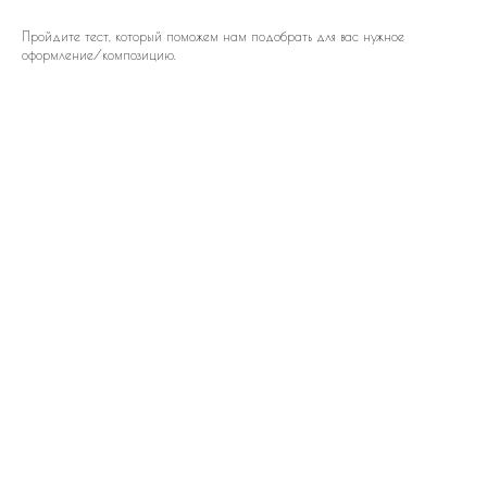
Пройдите тест, который поможем нам подобрать для вас нужное
оформление/композицию.